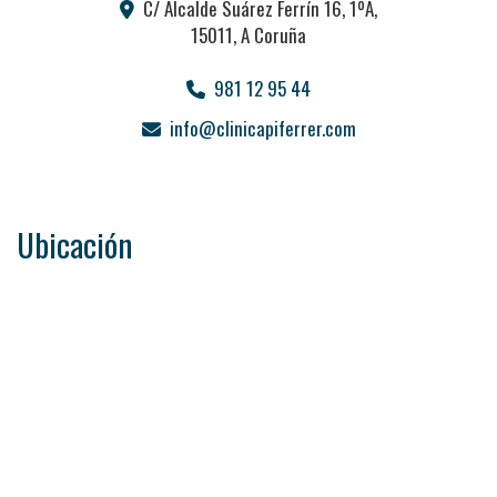
C/ Alcalde Suárez Ferrín 16, 1ºA,
15011
,
A Coruña
981 12 95 44
info
clinicapiferrer.com
Ubicación