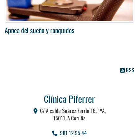
Apnea del sueño y ronquidos
RSS
Clínica Piferrer
C/ Alcalde Suárez Ferrín 16, 1ºA,
15011
,
A Coruña
981 12 95 44