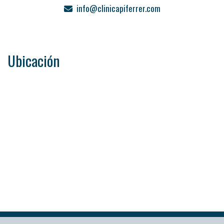
info
clinicapiferrer.com
Ubicación